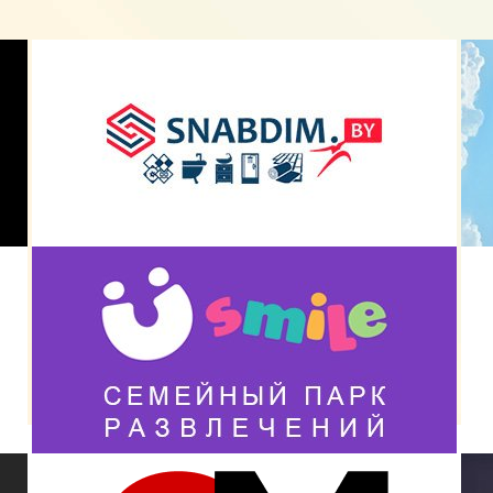
Интернет-магазин Snabdim.by
Разработка сайта «Usmile.by»