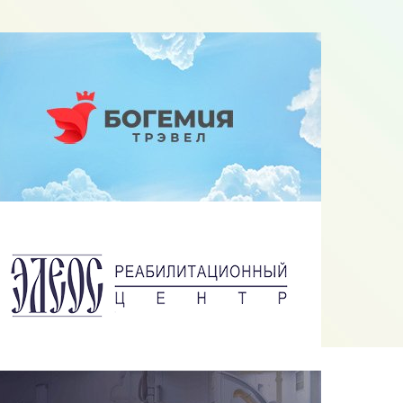
Редизайн сайта bogemia.by
Разработка сайта РЦ «Элеос»