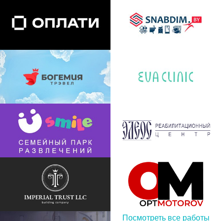
Интеграция платежного
Интернет-магазин Snabdim.by
сервиса Оплати
Редизайн сайта bogemia.by
Женская клиника Ева
Разработка сайта «Usmile.by»
Разработка сайта РЦ «Элеос»
Посмотреть все работы